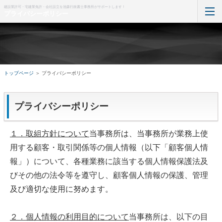
建設業許可・宅建業免許・会社設立を池森行政書士事務所がサポートします！
プライバシーポリシー
トップページ
事務所紹介
トップページ
＞
プライバシーポリシー
よくある質問
プライバシーポリシー
サービス料金
お問い合わせ
１．取組方針について
当事務所は、当事務所が業務上使
用する顧客・取引関係等の個人情報（以下「顧客個人情
ホーム
報」）について、各種業務に該当する個人情報保護法及
びその他の法令等を遵守し、顧客個人情報の保護、管理
及び適切な使用に努めます。
２．個人情報の利用目的について
当事務所は、以下の目