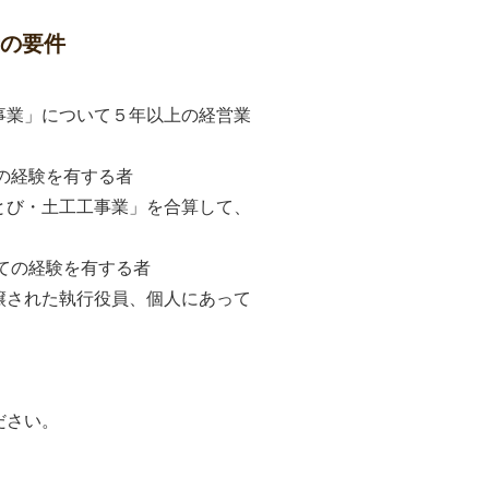
の要件
工事業」について５年以上の経営業
の経験を有する者
「とび・土工工事業」を合算して、
ての経験を有する者
譲された執行役員、個人にあって
ださい。