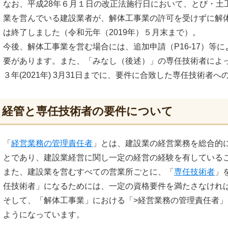
なお、平成28年６月１日の改正法施行日において、とび・土
業を営んでいる建設業者が、解体工事業の許可を受けずに解
は終了しました（令和元年（2019年）５月末まで）。
今後、解体工事業を営む場合には、追加申請（P16-17）等
要があります。また、「みなし（後述）」の専任技術者によ
３年(2021年) 3月31日までに、要件に合致した専任技術者
経管と専任技術者の要件について
「
経営業務の管理責任者
」とは、建設業の経営業務を総合的
とであり、建設業経営に関し一定の経営の経験を有している
また、建設業を営むすべての営業所ごとに、「
専任技術者
」
任技術者」になるためには、一定の資格要件を満たさなけれ
そして、「解体工事業」における「>経営業務の管理責任者
ようになっています。