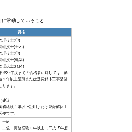
所に常勤していること
資格
理技士(◎)
理技士(土木)
理技士(◎)
理技士(建築)
理技士(躯体)
成27年度までの合格者に対しては、解
験１年以上証明または登録解体工事講習
なります。
（建設）
務経験１年以上証明または登録解体工
必要です。
 一級
 二級＋実務経験３年以上（平成15年度