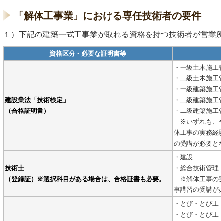
「解体工事業」における専任技術者の要件
１）下記の建築一式工事業が取れる資格を持つ技術者が営業
資格区分・必要な証明書等
・一級土木施工管
・二級土木施工管
・一級建築施工管
建設業法「技術検定」
・二級建築施工管
（合格証明書）
・二級建築施工管
※いずれも、平
体工事の実務経
の受講が必要と
・建設
技術士
・総合技術管理
（登録証）※選択科目がある場合は、合格証書も必要。
※解体工事の実
事講習の受講が
・とび・とび工
・とび・とび工