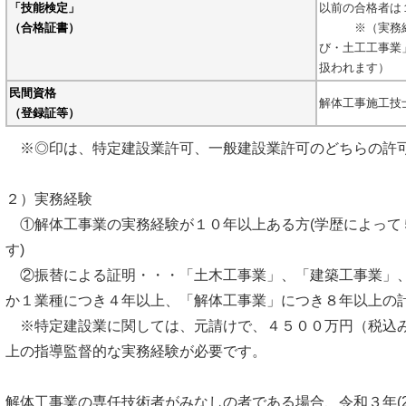
「技能検定」
以前の合格者は
（合格証書）
※（実務経験
び・土工工事業
扱われます）
民間資格
解体工事施工技
（登録証等）
※◎印は、特定建設業許可、一般建設業許可のどちらの許
２）実務経験
①解体工事業の実務経験が１０年以上ある方(学歴によって
す)
②振替による証明・・・「土木工事業」、「建築工事業」
か１業種につき４年以上、「解体工事業」につき８年以上の計
※特定建設業に関しては、元請けで、４５００万円（税込
上の指導監督的な実務経験が必要です。
解体工事業の専任技術者がみなしの者である場合、令和３年(202